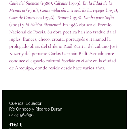
Calle del Silencio
(1988),
Cábalas
(1989),
En la Edad de la
Memoria
(1990),
Contemplación a través de los espejos
(1992),
Caos de Corazones
(1996),
Trance
(1998),
Limbo para Sofía
(2004) y
El Hábito Elemental.
En 1986 obtuvo el Premio
Nacional de Poesía. Su obra poética ha sido traducida al
inglés, francés, checo, croata, portugués e italiano.Ha
prologado obras del chileno Raúl Zurita, del cubano José
Kozer y del peruano Carlos Germán Belli. Actualmente
conduce el espacio cultural
Escribir en el aire
en la ciudad
de Arequipa, donde reside desde hace varios años.
Cuenca, Ecuador
Río Orinoco y Ricardo Durán
01234567890
Facebook
Instagram
Tumblr