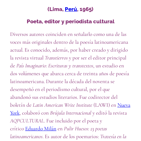
(Lima,
Perú
, 1965)
Poeta, editor y periodista cultural
Diversos autores coinciden en señalarlo como una de las
voces más originales dentro de la poesía latinoamericana
actual. Es conocido, además, por haber creado y dirigido
la revista virtual
Transtierros
y por ser el editor principal
de
País Imaginario: Escrituras y transtextos
, un estudio en
dos volúmenes que abarca cerca de treinta años de poesía
latinoamericana. Durante la década del noventa se
desempeñó en el periodismo cultural, por el que
abandonó sus estudios literarios. Fue codirector del
boletín de
Latin American Write Institute
(LAWI) en
Nueva
York
, colaboró con
Brújula Internacional
y editó la revista
AQPCULTURAL
. Fue incluido por el poeta y
crítico
Eduardo Milán
en
Pulir Huesos: 23 poetas
latinoamericanos
. Es autor de los poemarios:
Travesía en la