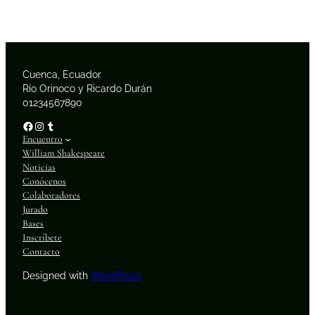
Cuenca, Ecuador
Río Orinoco y Ricardo Durán
01234567890
Facebook
Instagram
Tumblr
Encuentro
William Shakespeare
Noticias
Conócenos
Colaboradores
Jurado
Bases
Inscríbete
Contacto
Designed with
WordPress